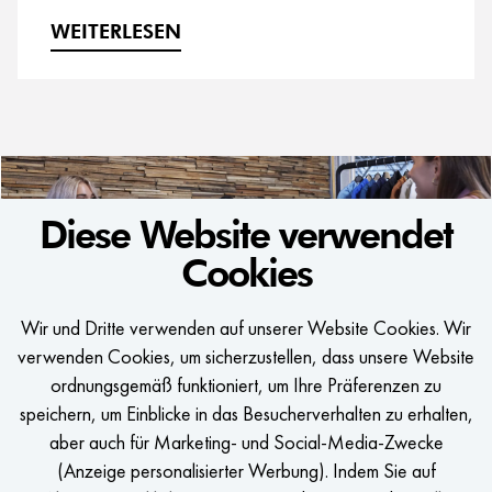
WEITERLESEN
Diese Website verwendet
Cookies
Wir und Dritte verwenden auf unserer Website Cookies. Wir
WE WOULD LIKE
verwenden Cookies, um sicherzustellen, dass unsere Website
TO KEEP IN TOUCH
ordnungsgemäß funktioniert, um Ihre Präferenzen zu
speichern, um Einblicke in das Besucherverhalten zu erhalten,
Eine mitteilung erhalten, sobald ein passender job frei wird?
aber auch für Marketing- und Social-Media-Zwecke
(Anzeige personalisierter Werbung). Indem Sie auf